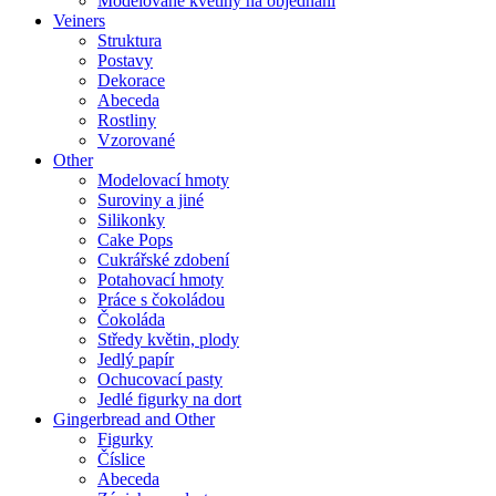
Modelované květiny na objednání
Veiners
Struktura
Postavy
Dekorace
Abeceda
Rostliny
Vzorované
Other
Modelovací hmoty
Suroviny a jiné
Silikonky
Cake Pops
Cukrářské zdobení
Potahovací hmoty
Práce s čokoládou
Čokoláda
Středy květin, plody
Jedlý papír
Ochucovací pasty
Jedlé figurky na dort
Gingerbread and Other
Figurky
Číslice
Abeceda