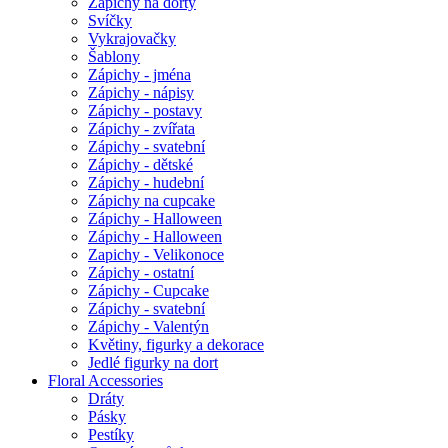
Zápichy na dorty
Svíčky
Vykrajovačky
Šablony
Zápichy - jména
Zápichy - nápisy
Zápichy - postavy
Zápichy - zvířata
Zápichy - svatební
Zápichy - dětské
Zápichy - hudební
Zápichy na cupcake
Zápichy - Halloween
Zápichy - Halloween
Zapichy - Velikonoce
Zápichy - ostatní
Zápichy - Cupcake
Zápichy - svatební
Zápichy - Valentýn
Květiny, figurky a dekorace
Jedlé figurky na dort
Floral Accessories
Dráty
Pásky
Pestíky