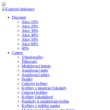
Discount
Akce 10%
Akce 20%
Akce 30%
Akce 40%
Akce 50%
Akce 60%
60%
Cutters
Vykrajovačky
Žilkovače
Modelovací hmota
Aranžovací dráty
Aranžovací pásky
Pestíky
Cukrové květiny
Květiny z plastické čokolády
Cukrové květiny
Květiny čokoládové
Pomůcky k modelování květin
Květiny z jedlého papíru