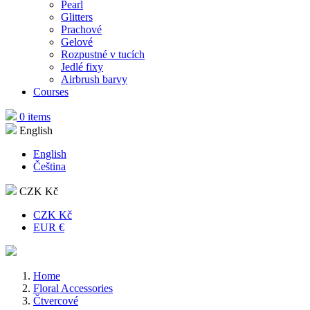
Pearl
Glitters
Prachové
Gelové
Rozpustné v tucích
Jedlé fixy
Airbrush barvy
Courses
0 items
English
English
Čeština
CZK Kč
CZK Kč
EUR €
Home
Floral Accessories
Čtvercové