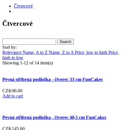
Čtvercové
Čtvercové
Search
Sort by:
Relevance
Name, A to Z
Name, Z to A
Price, low to high
Price,
high to low
Showing 1-12 of 14 item(s)
Pevná stříbrná podložka - čtverec 33 cm FunCakes
CZK96.00
Add to cart
Pevná stříbrná podložka - čtverec 40,5 cm FunCakes
CZK145.00