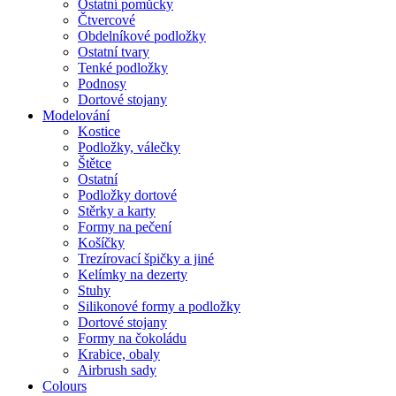
Ostatní pomůcky
Čtvercové
Obdelníkové podložky
Ostatní tvary
Tenké podložky
Podnosy
Dortové stojany
Modelování
Kostice
Podložky, válečky
Štětce
Ostatní
Podložky dortové
Stěrky a karty
Formy na pečení
Košíčky
Trezírovací špičky a jiné
Kelímky na dezerty
Stuhy
Silikonové formy a podložky
Dortové stojany
Formy na čokoládu
Krabice, obaly
Airbrush sady
Colours