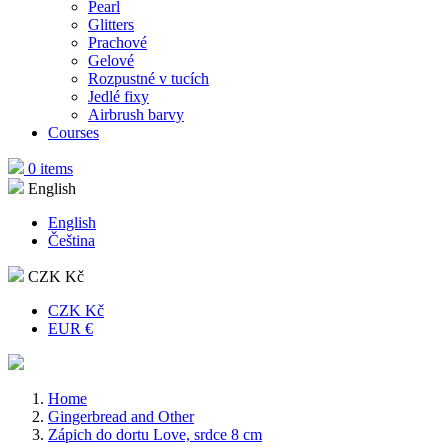
Pearl
Glitters
Prachové
Gelové
Rozpustné v tucích
Jedlé fixy
Airbrush barvy
Courses
0 items
English
English
Čeština
CZK Kč
CZK Kč
EUR €
Home
Gingerbread and Other
Zápich do dortu Love, srdce 8 cm