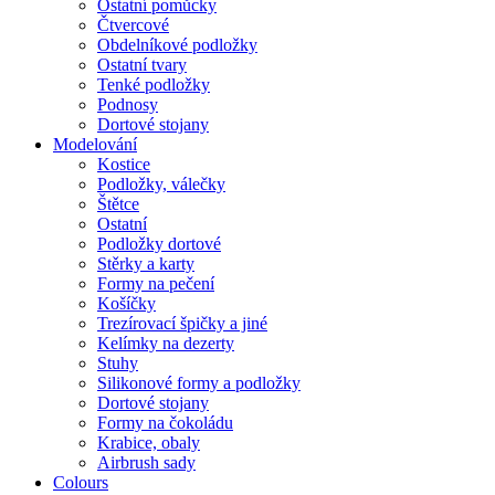
Ostatní pomůcky
Čtvercové
Obdelníkové podložky
Ostatní tvary
Tenké podložky
Podnosy
Dortové stojany
Modelování
Kostice
Podložky, válečky
Štětce
Ostatní
Podložky dortové
Stěrky a karty
Formy na pečení
Košíčky
Trezírovací špičky a jiné
Kelímky na dezerty
Stuhy
Silikonové formy a podložky
Dortové stojany
Formy na čokoládu
Krabice, obaly
Airbrush sady
Colours