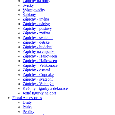
Zápichy na dorty
Svíčky
Vykrajovačky
Šablony
Zápichy - jména
Zápichy - nápisy
Zápichy - postavy
Zápichy - zvířata
Zápichy - svatební
Zápichy - dětské
Zápichy - hudební
Zápichy na cupcake
Zápichy - Halloween
Zápichy - Halloween
Zapichy - Velikonoce
Zápichy - ostatní
Zápichy - Cupcake
Zápichy - svatební
Zápichy - Valentýn
Květiny, figurky a dekorace
Jedlé figurky na dort
Floral Accessories
Dráty
Pásky
Pestíky