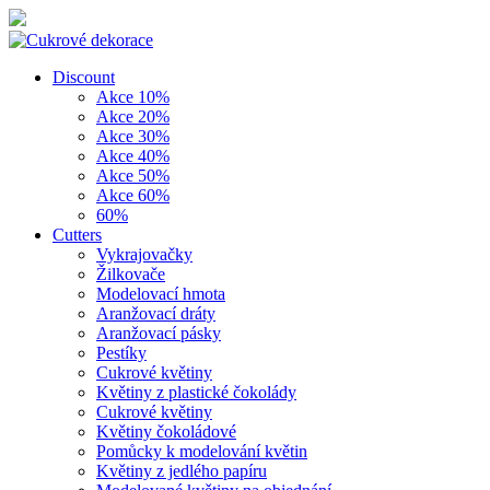
Discount
Akce 10%
Akce 20%
Akce 30%
Akce 40%
Akce 50%
Akce 60%
60%
Cutters
Vykrajovačky
Žilkovače
Modelovací hmota
Aranžovací dráty
Aranžovací pásky
Pestíky
Cukrové květiny
Květiny z plastické čokolády
Cukrové květiny
Květiny čokoládové
Pomůcky k modelování květin
Květiny z jedlého papíru