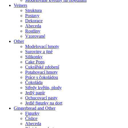
Modelované květiny na objednání
Veiners
Struktura
Postavy
Dekorace
Abeceda
Rostliny
Vzorované
Other
Modelovací hmoty
Suroviny a jiné
Silikonky
Cake Pops
Cukrářské zdobení
Potahovací hmoty
Práce s čokoládou
Čokoláda
Středy květin, plody
Jedlý papír
Ochucovací pasty
Jedlé figurky na dort
Gingerbread and Other
Figurky
Číslice
Abeceda