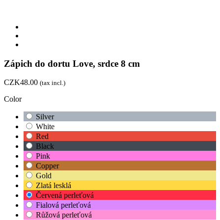
Zápich do dortu Love, srdce 8 cm
CZK48.00
(tax incl.)
Color
Silver
White
Red
Black
Pink
Copper
Gold
Zlatá lesklá
Červená perleťová
Fialová perleťová
Růžová perleťová