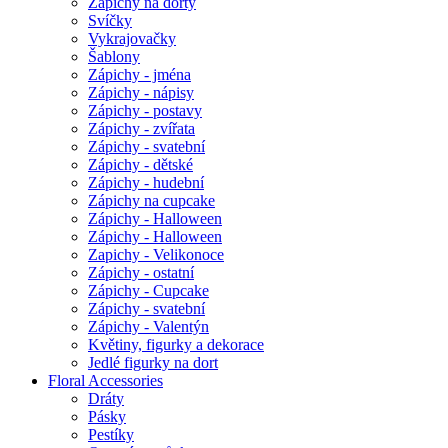
Zápichy na dorty
Svíčky
Vykrajovačky
Šablony
Zápichy - jména
Zápichy - nápisy
Zápichy - postavy
Zápichy - zvířata
Zápichy - svatební
Zápichy - dětské
Zápichy - hudební
Zápichy na cupcake
Zápichy - Halloween
Zápichy - Halloween
Zapichy - Velikonoce
Zápichy - ostatní
Zápichy - Cupcake
Zápichy - svatební
Zápichy - Valentýn
Květiny, figurky a dekorace
Jedlé figurky na dort
Floral Accessories
Dráty
Pásky
Pestíky