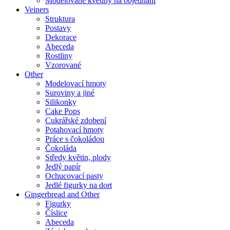
Modelované květiny na objednání
Veiners
Struktura
Postavy
Dekorace
Abeceda
Rostliny
Vzorované
Other
Modelovací hmoty
Suroviny a jiné
Silikonky
Cake Pops
Cukrářské zdobení
Potahovací hmoty
Práce s čokoládou
Čokoláda
Středy květin, plody
Jedlý papír
Ochucovací pasty
Jedlé figurky na dort
Gingerbread and Other
Figurky
Číslice
Abeceda