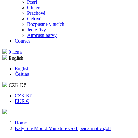
Pearl
Glitters
Prachové
Gelové
Rozpustné v tucích
Jedlé fixy
Airbrush barvy
Courses
0 items
English
English
Čeština
CZK Kč
CZK Kč
EUR €
Home
Katy Sue Mould Miniature Golf , sada motiv golf