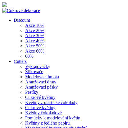
Discount
Akce 10%
Akce 20%
Akce 30%
Akce 40%
Akce 50%
Akce 60%
60%
Cutters
Vykrajovačky
Žilkovače
Modelovací hmota
Aranžovací dráty
Aranžovací pásky
Pestíky
Cukrové květiny
Květiny z plastické čokolády
Cukrové květiny
Květiny čokoládové
Pomůcky k modelování květin
Květiny z jedlého papíru