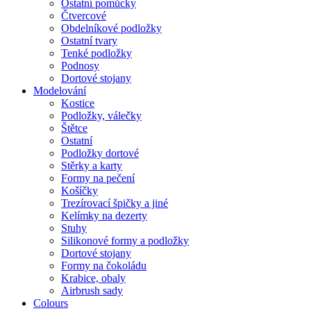
Ostatní pomůcky
Čtvercové
Obdelníkové podložky
Ostatní tvary
Tenké podložky
Podnosy
Dortové stojany
Modelování
Kostice
Podložky, válečky
Štětce
Ostatní
Podložky dortové
Stěrky a karty
Formy na pečení
Košíčky
Trezírovací špičky a jiné
Kelímky na dezerty
Stuhy
Silikonové formy a podložky
Dortové stojany
Formy na čokoládu
Krabice, obaly
Airbrush sady
Colours