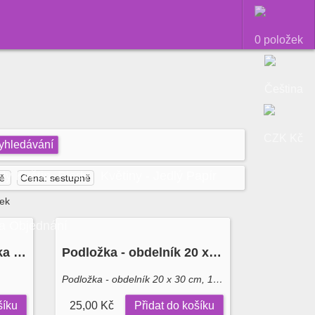
0 položek
Čeština
CZK Kč
yhledávání
dy Květin, Plody
Květiny - Jedlý Papír
ně
Cena: sestupně
žek
Na Objednání
Tenká stříbrná podložka - obdelník 30,4 x 22,7 cm. 12"x 9"
Podložka - obdelník 20 x 30 cm, 1 mm (zlatá, stříbrná) Decora
Podložka - obdelník 20 x 30 cm, 1 mm
šíku
25,00 Kč
Přidat do košíku