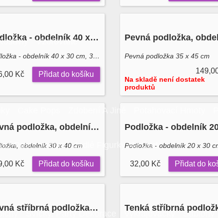
Podložka - obdelník 40 x 30 cm, 3 mm (zlatá, černá) Decora
Rostliny
Vzorované
Podložka - obdelník 40 x 30 cm, 3 mm (zlatá, černá)
Pevná podložka 35 x 45 cm
149,0
6,00 Kč
Přidat do košíku
Na skladě není dostatek
produktů
nky
Cake Pops
Zdobení A Jiné
Potahovací Hmoty
P
Pevná podložka, obdelník 30 x 40 cm Decora
ací Pasty, Aroma
Jedlé Figurky Na Dort
ložka, obdelník 30 x 40 cm
9,00 Kč
Přidat do košíku
32,00 Kč
Přidat do ko
Pevná stříbrná podložka - obdelník 40,3 x 35,4 cm 16"x 14"
pichy
Svíčky, Party Dekorace
Vykrajovačky
Šablony