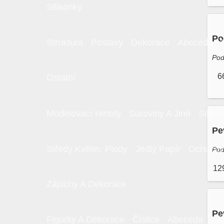
Silikonky
Struktura
Postavy
Dekorace
Abeceda
6
Ostatní
Modelovací Hmoty
Suroviny A Jiné
Siliko
Středy Květin, Plody
Jedlý Papír
Ochucov
Pod
12
Zápichy A Dekorace
Figurky A Dekorace
Číslice
Abeceda
Zá