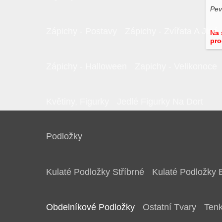
Zápichy - Postavy
Zápichy - Zvířata A Jiné
Na 
pro
Zápichy - Halloween
Zapichy - Velikonoce
Květiny, Figurky
Jedlé Figurky Na Dort
Podložky
Kulaté Podložky Stříbrné
Kulaté Podložky 
Obdelníkové Podložky
Ostatní Tvary
Tenk