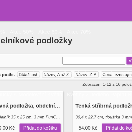
0%
Akce 50%
Akce 60%
Akce 70%
elníkové podložky
V
a
Aranžovací Dráty
Aranžovací Pásky
Pestíky
Stře
t podle:
Důležitost
Název, A až Z
Název: Z-A
Cena: vzestup
Zobrazení 1-12 z 16 polo
ůcky K Modelování Květin
Květiny Z Jedlého Papíru 
Pevná podložka, obdelník 35 x 25 cm FunCakes
Obdelník 35 x 25 cm, 3 mm FunCakes
30,4 x 22,7 cm, tloušťka 3 mm
9,00 Kč
Přidat do košíku
54,00 Kč
Přidat do ko