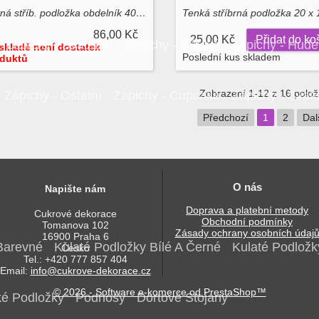
Pevná stříb. podložka obdelník 40,3 x 35,4 cm
Tenká stříbrná podložka 20 x
86,00 Kč
25,00 Kč
Přidat do ko
Zápichy - Svatební
Zápichy - Dětské
Zápichy - Hude
skladě není dostatek
Poslední kus skladem
duktů
Zobrazení 1-12 z 16 polo
Zápichy - Ostatní
Zápichy - Cupcake
Zápichy - Svat
Předchozí
1
2
Dal
O nás
Napište nám
Doprava a platební metody
Cukrové dekorace
Obchodní podmínky
Tomanova 102
Zásady ochrany osobních údaj
16900 Praha 6
Barevné
Kulaté Podložky Bílé A Černé
Kulaté Podložk
Česko
Tel.: +420 777 857 404
Email:
info@cukrove-dekorace.cz
© 2026 - Software e-komerce od PrestaShop™
é Podložky
Podnosy
Dortové Stojany