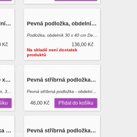
Pevná podložka, obdelník 35 x 45 cm Decora
Pevná podložka, obdelník 30 x 40 cm Decora, bílá
Podložka, obdelník 30 x 40 cm Decora
0 Kč
136,00 Kč
Na skladě není dostatek
produktů
ráce S Čokoládou
Čokoláda, Kakao
Podložka - obdelník 20 x 30 cm, 3 mm (zlatá, černá) Decora
Pevná stříbrná podložka - obdelník 20 x 30 cm Decora
Podložka - obdelník 20 x 30 cm, 3 mm (zlatá, černá)
Pevná stříbrná podložka - obdelník 20 x 30 cm
šíku
46,00 Kč
Přidat do košíku
Tenká stříbrná podložka - obdelník 20 x 10 cm. 8"x 4"
Pevná stříbrná podložka - obdelník 35,2 x 25,5 cm 14"x 10"
Zápichy - Jména
Zápichy - Nápisy