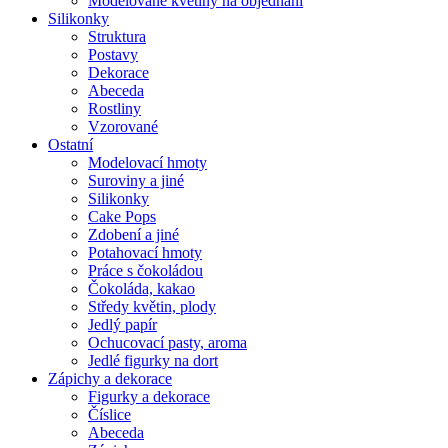
Modelované květiny na objednání
Silikonky
Struktura
Postavy
Dekorace
Abeceda
Rostliny
Vzorované
Ostatní
Modelovací hmoty
Suroviny a jiné
Silikonky
Cake Pops
Zdobení a jiné
Potahovací hmoty
Práce s čokoládou
Čokoláda, kakao
Středy květin, plody
Jedlý papír
Ochucovací pasty, aroma
Jedlé figurky na dort
Zápichy a dekorace
Figurky a dekorace
Číslice
Abeceda