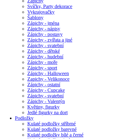
Zápichy
Svíčky, Party dekorace
Vykrajovačky
Šablony
Zápichy - jména
Zápichy - nápisy
Zápichy - postavy
Zápichy - zvířata a jiné
Zápichy - svatební
Zápichy - dětské
Zápichy - hudební
Zápichy - moře
Zápichy - sport
Zápichy - Halloween
Zapichy - Velikonoce
Zápichy - ostatní
Zápichy - Cupcake
Zápichy - svatební
Zápichy - Valentýn
Květiny, figurky
Jedlé figurky na dort
Podložky
Kulaté podložky stříbrné
Kulaté podložky barevné
Kulaté podložky bílé a černé