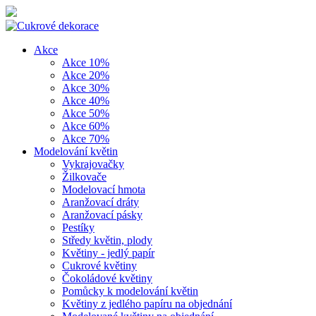
Akce
Akce 10%
Akce 20%
Akce 30%
Akce 40%
Akce 50%
Akce 60%
Akce 70%
Modelování květin
Vykrajovačky
Žilkovače
Modelovací hmota
Aranžovací dráty
Aranžovací pásky
Pestíky
Středy květin, plody
Květiny - jedlý papír
Cukrové květiny
Čokoládové květiny
Pomůcky k modelování květin
Květiny z jedlého papíru na objednání