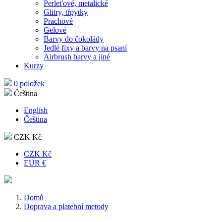
Perleťové, metalické
Glitry, třpytky
Prachové
Gelové
Barvy do čokolády
Jedlé fixy a barvy na psaní
Airbrush barvy a jiné
Kurzy
0 položek
Čeština
English
Čeština
CZK Kč
CZK Kč
EUR €
Domů
Doprava a platební metody