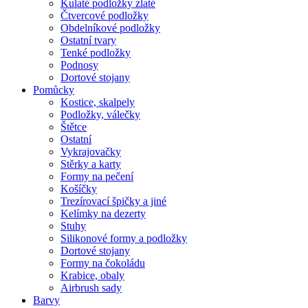
Kulaté podložky zlaté
Čtvercové podložky
Obdelníkové podložky
Ostatní tvary
Tenké podložky
Podnosy
Dortové stojany
Pomůcky
Kostice, skalpely
Podložky, válečky
Štětce
Ostatní
Vykrajovačky
Stěrky a karty
Formy na pečení
Košíčky
Trezírovací špičky a jiné
Kelímky na dezerty
Stuhy
Silikonové formy a podložky
Dortové stojany
Formy na čokoládu
Krabice, obaly
Airbrush sady
Barvy