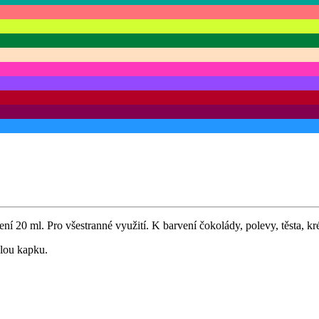
í 20 ml. Pro všestranné využití. K barvení čokolády, polevy, těsta, kré
alou kapku.