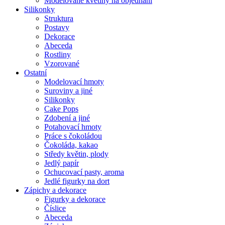
Modelované květiny na objednání
Silikonky
Struktura
Postavy
Dekorace
Abeceda
Rostliny
Vzorované
Ostatní
Modelovací hmoty
Suroviny a jiné
Silikonky
Cake Pops
Zdobení a jiné
Potahovací hmoty
Práce s čokoládou
Čokoláda, kakao
Středy květin, plody
Jedlý papír
Ochucovací pasty, aroma
Jedlé figurky na dort
Zápichy a dekorace
Figurky a dekorace
Číslice
Abeceda