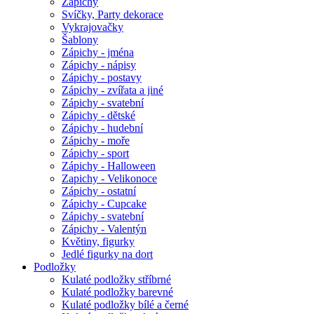
Zápichy
Svíčky, Party dekorace
Vykrajovačky
Šablony
Zápichy - jména
Zápichy - nápisy
Zápichy - postavy
Zápichy - zvířata a jiné
Zápichy - svatební
Zápichy - dětské
Zápichy - hudební
Zápichy - moře
Zápichy - sport
Zápichy - Halloween
Zapichy - Velikonoce
Zápichy - ostatní
Zápichy - Cupcake
Zápichy - svatební
Zápichy - Valentýn
Květiny, figurky
Jedlé figurky na dort
Podložky
Kulaté podložky stříbrné
Kulaté podložky barevné
Kulaté podložky bílé a černé