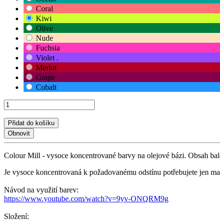
Coral
Kiwi
Olive
Nude
Fuchsia
Violet .
Merlot
Grape
Cobalt
Přidat do košíku
Colour Mill - vysoce koncentrované barvy na olejové bázi. Obsah balen
Je vysoce koncentrovaná k požadovanému odstínu potřebujete jen m
Návod na využití barev:
https://www.youtube.com/watch?v=9yv-ONQRM9g
Složení: