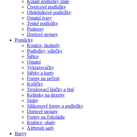
Kulaté podložky zlaté
Čtvercové podložky
Obdelníkové podložky
Ostatní tvary
Tenké podložky
Podnosy
Dortové stojany
Pomůcky
Kostice, skalpely
Podložky, válečky
Štětce
Ostatní
Vykrajovačky
Stěrky a karty
Formy na pečení
Košíčky
Trezírovací špičky a jiné
Kelímky na dezerty
Stuhy
Silikonové formy a podložky
Dortové stojany
Formy na čokoládu
Krabice, obaly
Airbrush sady
Barvy