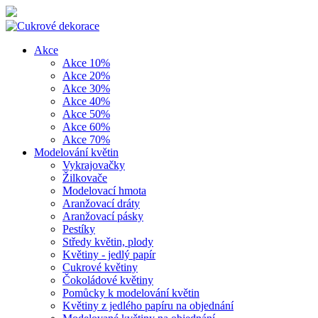
Akce
Akce 10%
Akce 20%
Akce 30%
Akce 40%
Akce 50%
Akce 60%
Akce 70%
Modelování květin
Vykrajovačky
Žilkovače
Modelovací hmota
Aranžovací dráty
Aranžovací pásky
Pestíky
Středy květin, plody
Květiny - jedlý papír
Cukrové květiny
Čokoládové květiny
Pomůcky k modelování květin
Květiny z jedlého papíru na objednání