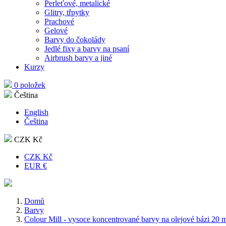
Perleťové, metalické
Glitry, třpytky
Prachové
Gelové
Barvy do čokolády
Jedlé fixy a barvy na psaní
Airbrush barvy a jiné
Kurzy
0 položek
Čeština
English
Čeština
CZK Kč
CZK Kč
EUR €
Domů
Barvy
Colour Mill - vysoce koncentrované barvy na olejové bázi 20 