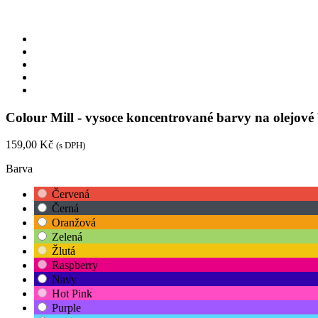
Colour Mill - vysoce koncentrované barvy na olejové 
159,00 Kč
(s DPH)
Barva
Červená
Černá
Oranžová
Zelená
Žlutá
Raspberry
Navy
Hot Pink
Purple