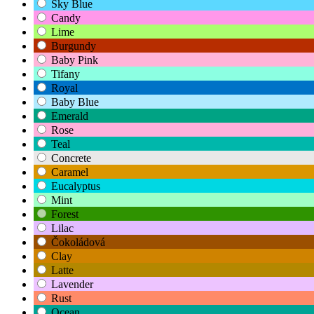
Sky Blue
Candy
Lime
Burgundy
Baby Pink
Tifany
Royal
Baby Blue
Emerald
Rose
Teal
Concrete
Caramel
Eucalyptus
Mint
Forest
Lilac
Čokoládová
Clay
Latte
Lavender
Rust
Ocean