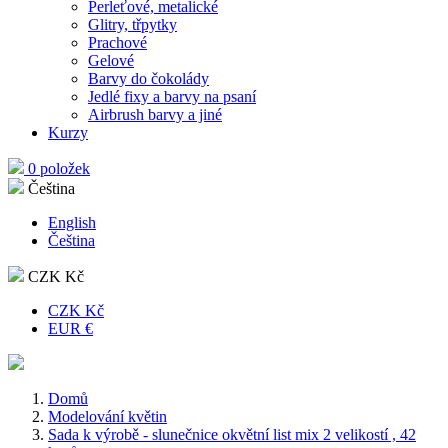
Perleťové, metalické
Glitry, třpytky
Prachové
Gelové
Barvy do čokolády
Jedlé fixy a barvy na psaní
Airbrush barvy a jiné
Kurzy
0 položek
Čeština
English
Čeština
CZK Kč
CZK Kč
EUR €
Domů
Modelování květin
Sada k výrobě - slunečnice okvětní list mix 2 velikostí , 42