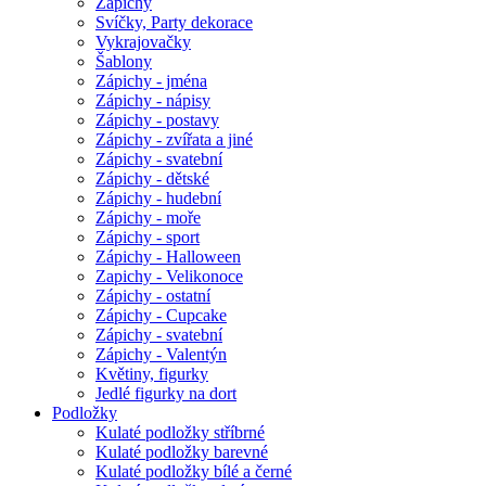
Zápichy
Svíčky, Party dekorace
Vykrajovačky
Šablony
Zápichy - jména
Zápichy - nápisy
Zápichy - postavy
Zápichy - zvířata a jiné
Zápichy - svatební
Zápichy - dětské
Zápichy - hudební
Zápichy - moře
Zápichy - sport
Zápichy - Halloween
Zapichy - Velikonoce
Zápichy - ostatní
Zápichy - Cupcake
Zápichy - svatební
Zápichy - Valentýn
Květiny, figurky
Jedlé figurky na dort
Podložky
Kulaté podložky stříbrné
Kulaté podložky barevné
Kulaté podložky bílé a černé