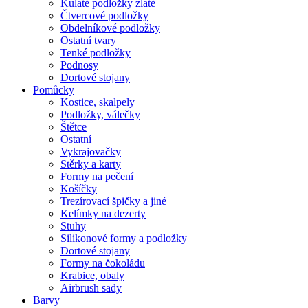
Kulaté podložky zlaté
Čtvercové podložky
Obdelníkové podložky
Ostatní tvary
Tenké podložky
Podnosy
Dortové stojany
Pomůcky
Kostice, skalpely
Podložky, válečky
Štětce
Ostatní
Vykrajovačky
Stěrky a karty
Formy na pečení
Košíčky
Trezírovací špičky a jiné
Kelímky na dezerty
Stuhy
Silikonové formy a podložky
Dortové stojany
Formy na čokoládu
Krabice, obaly
Airbrush sady
Barvy