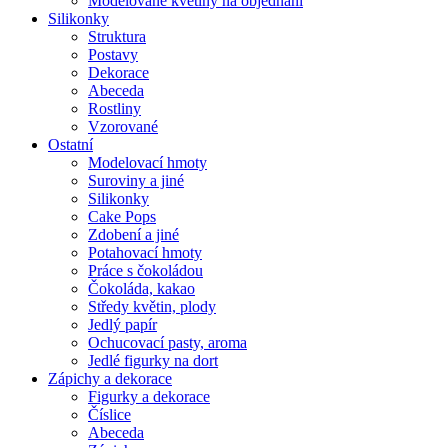
Modelované květiny na objednání
Silikonky
Struktura
Postavy
Dekorace
Abeceda
Rostliny
Vzorované
Ostatní
Modelovací hmoty
Suroviny a jiné
Silikonky
Cake Pops
Zdobení a jiné
Potahovací hmoty
Práce s čokoládou
Čokoláda, kakao
Středy květin, plody
Jedlý papír
Ochucovací pasty, aroma
Jedlé figurky na dort
Zápichy a dekorace
Figurky a dekorace
Číslice
Abeceda