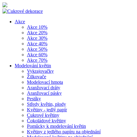
Akce
Akce 10%
Akce 20%
Akce 30%
Akce 40%
Akce 50%
Akce 60%
Akce 70%
Modelování květin
Vykrajovačky
Žilkovače
Modelovací hmota
Aranžovací dráty
Aranžovací pásky
Pestíky
Středy květin, plody
Květiny - jedlý papír
Cukrové květiny
Čokoládové květiny
Pomůcky k modelování květin
Květiny z jedlého papíru na objednání