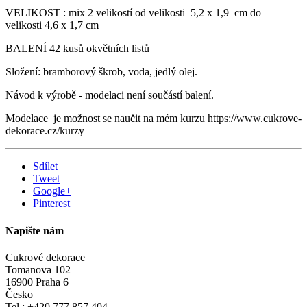
VELIKOST : mix 2 velikostí od velikosti 5,2 x 1,9 cm do
velikosti 4,6 x 1,7 cm
BALENÍ 42 kusů okvětních listů
Složení: bramborový škrob, voda, jedlý olej.
Návod k výrobě - modelaci není součástí balení.
Modelace je možnost se naučit na mém kurzu https://www.cukrove-
dekorace.cz/kurzy
Sdílet
Tweet
Google+
Pinterest
Napište nám
Cukrové dekorace
Tomanova 102
16900 Praha 6
Česko
Tel.: +420 777 857 404